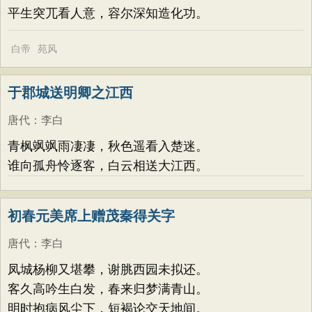
平生突兀看人意，容尔深知造化功。
白帝
苑风
于郡城送明卿之江西
唐代
：
李白
青枫飒飒雨凄凄，秋色遥看入楚迷。
谁向孤舟怜逐客，白云相送大江西。
初春元美席上赠茂秦得关字
唐代
：
李白
凤城杨柳又堪攀，谢脁西园未拟还。
客久高吟生白发，春来归梦满青山。
明时抱病风尘下，短褐论交天地间。