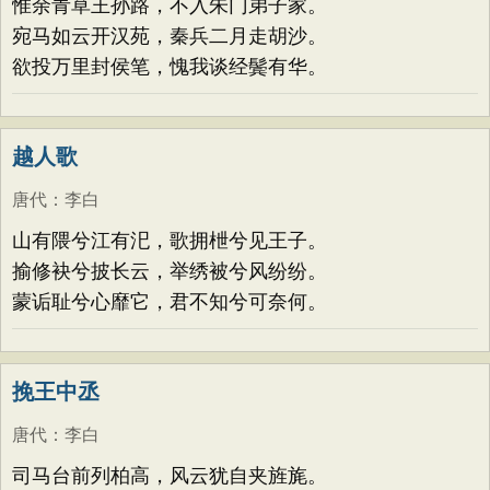
惟余青草王孙路，不入朱门弟子家。
宛马如云开汉苑，秦兵二月走胡沙。
欲投万里封侯笔，愧我谈经鬓有华。
越人歌
唐代
：
李白
山有隈兮江有汜，歌拥枻兮见王子。
揄修袂兮披长云，举绣被兮风纷纷。
蒙诟耻兮心靡它，君不知兮可奈何。
挽王中丞
唐代
：
李白
司马台前列柏高，风云犹自夹旌旄。