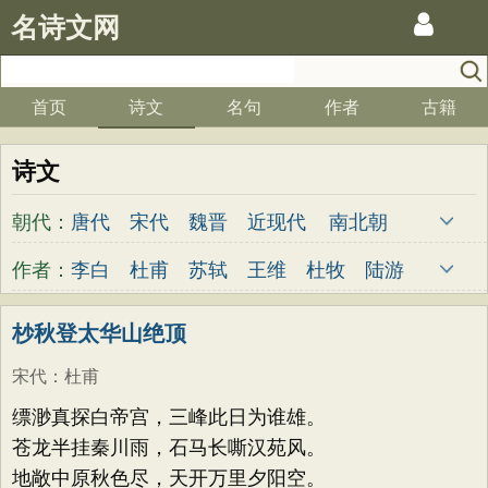
名诗文网
首页
诗文
名句
作者
古籍
诗文
朝代：
唐代
宋代
魏晋
近现代
南北朝
清代
明代
元代
两汉
五代
先秦
作者：
李白
杜甫
苏轼
王维
杜牧
陆游
金朝
隋代
未知
李煜
元稹
韩愈
岑参
齐己
杪秋登太华山绝顶
宋代
：
杜甫
缥渺真探白帝宫，三峰此日为谁雄。
苍龙半挂秦川雨，石马长嘶汉苑风。
地敞中原秋色尽，天开万里夕阳空。