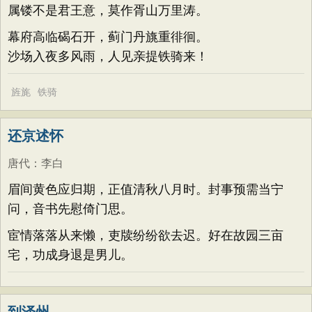
属镂不是君王意，莫作胥山万里涛。
幕府高临碣石开，蓟门丹旐重徘徊。
沙场入夜多风雨，人见亲提铁骑来！
旌旄
铁骑
还京述怀
唐代
：
李白
眉间黄色应归期，正值清秋八月时。封事预需当宁
问，音书先慰倚门思。
宦情落落从来懒，吏牍纷纷欲去迟。好在故园三亩
宅，功成身退是男儿。