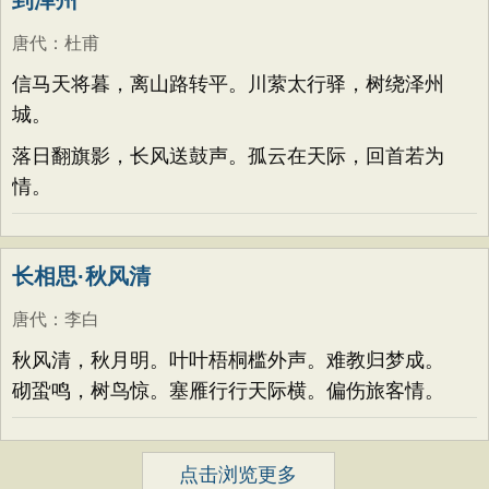
到泽州
唐代
：
杜甫
信马天将暮，离山路转平。川萦太行驿，树绕泽州
城。
落日翻旗影，长风送鼓声。孤云在天际，回首若为
情。
长相思·秋风清
唐代
：
李白
秋风清，秋月明。叶叶梧桐槛外声。难教归梦成。
砌蛩鸣，树鸟惊。塞雁行行天际横。偏伤旅客情。
点击浏览更多