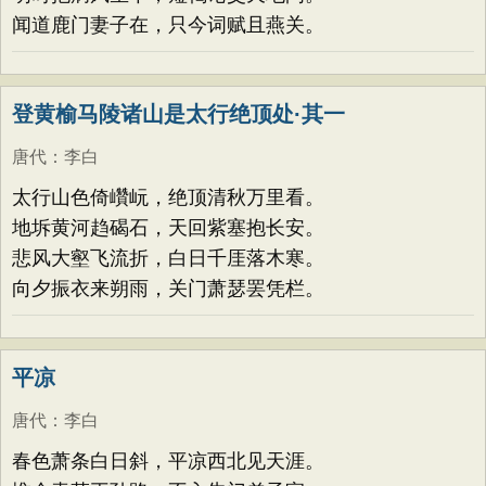
闻道鹿门妻子在，只今词赋且燕关。
登黄榆马陵诸山是太行绝顶处·其一
唐代
：
李白
太行山色倚巑岏，绝顶清秋万里看。
地坼黄河趋碣石，天回紫塞抱长安。
悲风大壑飞流折，白日千厓落木寒。
向夕振衣来朔雨，关门萧瑟罢凭栏。
平凉
唐代
：
李白
春色萧条白日斜，平凉西北见天涯。