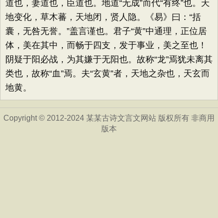
道也，妻道也，臣道也。地道“无成”而代“有终”也。天
地变化，草木蕃，天地闭，贤人隐。《易》曰：“括
囊，无咎无誉。”盖言谨也。君子“黄”中通理，正位居
体，美在其中，而畅于四支，发于事业，美之至也！
阴疑于阳必战，为其嫌于无阳也。故称“龙”焉犹未离其
类也，故称“血”焉。夫“玄黄”者，天地之杂也，天玄而
地黄。
Copyright © 2012-2024 某某古诗文言文网站 版权所有 非商用
版本