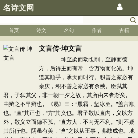
名诗文网
首页
诗文
名句
作者
古籍
文言传·坤文言
坤至柔而动也刚，至静而德
方，后得主而有常，含万物而化光。坤
道其顺乎，承天而时行。积善之家必有
余庆，积不善之家必有余殃。臣弑其
君，子弑其父，非一朝一夕之故，其所由来者渐矣。
由辩之不早辩也。《易》曰：“履霜，坚冰至。”盖言顺
也。“直”其正也，“方”其义也。君子敬以直内，义以方
外，敬义立而德不孤。“直方大，不习无不利。”则不疑
其所行也。阴虽有美，“含”之以从王事，弗敢成也。地