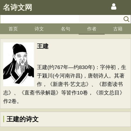
名诗文网
首页
诗文
名句
作者
古籍
王建
王建(约767年—约830年)：字仲初，生
于颍川(今河南许昌)，唐朝诗人。其著
作，《新唐书·艺文志》、《郡斋读书
志》、《直斋书录解题》等皆作10卷，《崇文总目》
作2卷。
王建的诗文