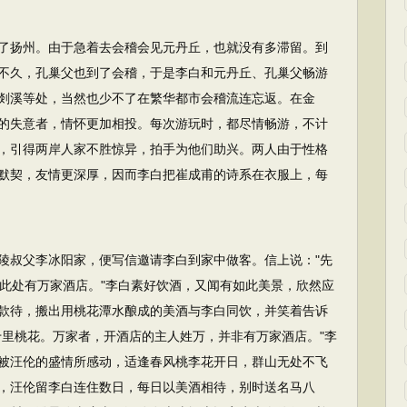
了扬州。由于急着去会稽会见元丹丘，也就没有多滞留。到
不久，孔巢父也到了会稽，于是李白和元丹丘、孔巢父畅游
剡溪等处，当然也少不了在繁华都市会稽流连忘返。在金
的失意者，情怀更加相投。每次游玩时，都尽情畅游，不计
，引得两岸人家不胜惊异，拍手为他们助兴。两人由于性格
默契，友情更深厚，因而李白把崔成甫的诗系在衣服上，每
陵叔父李冰阳家，便写信邀请李白到家中做客。信上说："先
?此处有万家酒店。"李白素好饮酒，又闻有如此美景，欣然应
款待，搬出用桃花潭水酿成的美酒与李白同饮，并笑着告诉
十里桃花。万家者，开酒店的主人姓万，并非有万家酒店。"李
被汪伦的盛情所感动，适逢春风桃李花开日，群山无处不飞
，汪伦留李白连住数日，每日以美酒相待，别时送名马八