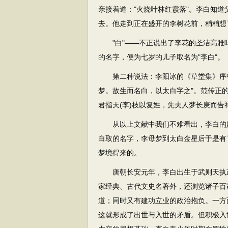
亲接着道："火烧叶林红霞落"。李白知
去。他走到正在盛开的李树花前，稍稍想
"白"——不正说出了李花的圣洁高雅吗
的名字，便为七岁的儿子取名为"李白"。
第二种说法：李阳冰的《草堂集》序中
梦。故生而名白，以太白字之"。范传正
君指天(李)枝以复姓，先夫人梦长庚而告
从以上文献中我们不难看出，李白的姓
白取的名字，李母梦到太白金星后于是有
梦境得来的。
唐朝长安元年，李白出生于武则天执政
家经典、古代文史名著外，还浏览诸子百
道；同时又有建功立业的政治抱负。一方
这就形成了出世与入世的矛盾。但积极入