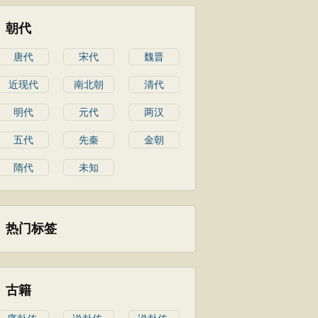
朝代
唐代
宋代
魏晋
近现代
南北朝
清代
明代
元代
两汉
五代
先秦
金朝
隋代
未知
热门标签
古籍