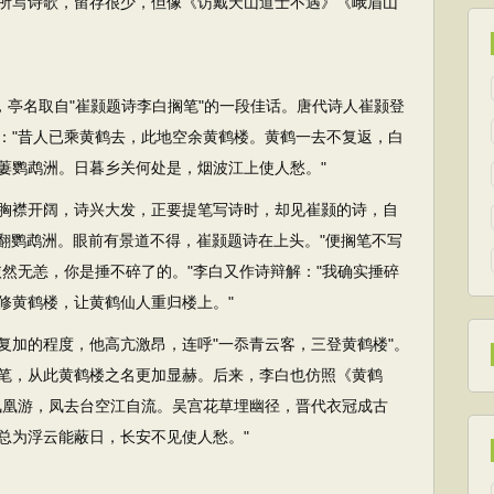
所写诗歌，留存很少，但像《访戴天山道士不遇》《峨眉山
，亭名取自"崔颢题诗李白搁笔"的一段佳话。唐代诗人崔颢登
："昔人已乘黄鹤去，此地空余黄鹤楼。黄鹤一去不复返，白
萋鹦鹉洲。日暮乡关何处是，烟波江上使人愁。"
襟开阔，诗兴大发，正要提笔写诗时，却见崔颢的诗，自
踢翻鹦鹉洲。眼前有景道不得，崔颢题诗在上头。"便搁笔不写
然无恙，你是捶不碎了的。"李白又作诗辩解："我确实捶碎
修黄鹤楼，让黄鹤仙人重归楼上。"
加的程度，他高亢激昂，连呼"一忝青云客，三登黄鹤楼"。
笔，从此黄鹤楼之名更加显赫。后来，李白也仿照《黄鹤
凤凰游，凤去台空江自流。吴宫花草埋幽径，晋代衣冠成古
总为浮云能蔽日，长安不见使人愁。"