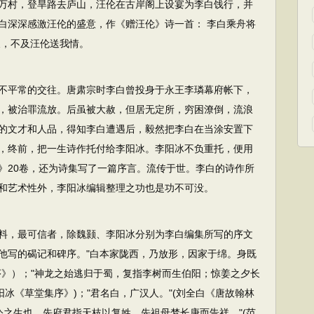
万村，登旱路去庐山，汪伦在古岸阁上设宴为李白饯行，并
白深深感激汪伦的盛意，作《赠汪伦》诗一首： 李白乘舟将
尺，不及汪伦送我情。
不平常的交往。唐肃宗时李白曾投身于永王李璘幕府帐下，
，被治罪流放。后虽被大赦，但居无定所，穷困潦倒，流浪
的文才和人品，得知李白遭遇后，毅然把李白在当涂安置下
，终前，把一生诗作托付给李阳冰。李阳冰不负重托，便用
》20卷，还为诗集写了一篇序言。流传于世。李白的诗作所
和艺术性外，李阳冰编辑整理之功也是功不可没。
料，最可信者，除魏颢、李阳冰分别为李白编集所写的序文
他写的碣记和碑序。"白本家陇西，乃放形，因家于绵。身既
序》）；"神龙之始逃归于蜀，复指李树而生伯阳；惊姜之夕长
阳冰《草堂集序》)；"君名白，广汉人。"(刘全白《唐故翰林
.公之生也，先府君指天枝以复姓，先祖母梦长庚而告祥。"(范