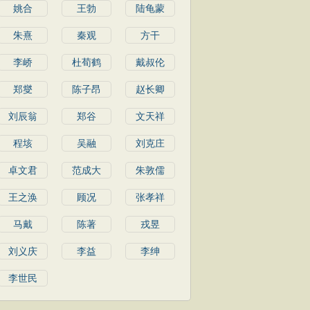
姚合
王勃
陆龟蒙
朱熹
秦观
方干
李峤
杜荀鹤
戴叔伦
郑燮
陈子昂
赵长卿
刘辰翁
郑谷
文天祥
程垓
吴融
刘克庄
卓文君
范成大
朱敦儒
王之涣
顾况
张孝祥
马戴
陈著
戎昱
刘义庆
李益
李绅
李世民