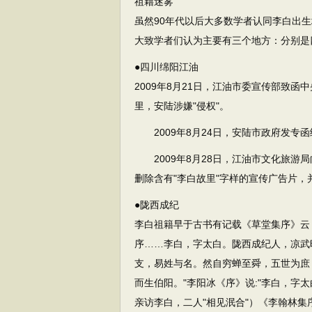
祖籍迷雾
虽然90年代以后大多数学者认同李白出
大致学者们认为主要有三个地方：分别是
●四川绵阳江油
2009年8月21日，江油市委宣传部致
里，安陆涉嫌"侵权"。
2009年8月24日，安陆市政府发专函
2009年8月28日，江油市文化旅游
删除含有"李白故里"字样的宣传广告片
●陇西成纪
李白祖籍早于古书有记载《草堂集序》云
序……李白，字太白。陇西成纪人，凉武
支，易姓与名。然自穷蝉至舜，五世为庶
而生伯阳。"李阳冰《序》说:"李白，字
亲访李白，二人"相见泯合"）《李翰林集