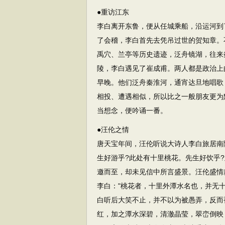
●重访江东
李白离开东鲁，便从任城乘船，沿运河到
了会稽，李白首先去凭吊过世的贺知章。
禹穴、兰亭等历史遗迹，泛舟镜湖，往来
陵，李白遇见了崔成甫。两人都是政治上
早晚。他们泛舟秦淮河，通宵达旦地唱歌
相投、遭遇相似，所以比之一般朋友更为
当想念，便吟诵一番。
●汪伦之情
唐天宝年间，汪伦听说大诗人李白旅居南
生好游乎?此处有十里桃花。先生好饮乎
邀而至，却未见信中所言盛景。汪伦盛情
李白："桃花者，十里外潭水名也，并无
白听后大笑不止，并不以为被愚弄，反而
红，加之潭水深碧，清澈晶莹，翠峦倒映