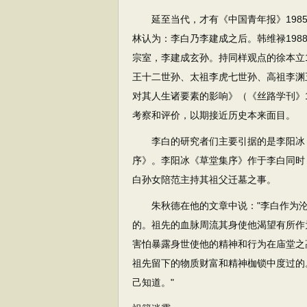
延至当代，才有《中国青年报》1985
林认为：李白乃李建成之后。韩维禄198
宗室，李建成玄孙。持同样观点的徐本立
王十二世孙、太祖李虎七世孙、高祖李渊
对其人生诸要素的影响》（《丝路学刊》1
考察和评价，以期接近历史本来面目。
李白的研究者们主要引据的是李阳冰《
序》。李阳冰《草堂集序》作于李白同时
白孙女陪范主持其祖父迁墓之事。
朱秋德在他的文章中说："李白作为沦
的。祖先的血脉周流其身使他渴望有所作
害怕暴露身世使他的精神和行为在庙堂之
祖先留下的物质财富和精神枷锁中度过的
己知道。"