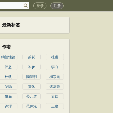
登录
注册
最新标签
作者
纳兰性德
苏轼
杜甫
韩愈
岑参
李白
杜牧
陶渊明
柳宗元
罗隐
贯休
诸葛亮
贾岛
晏几道
孟郊
许浑
范仲淹
王建