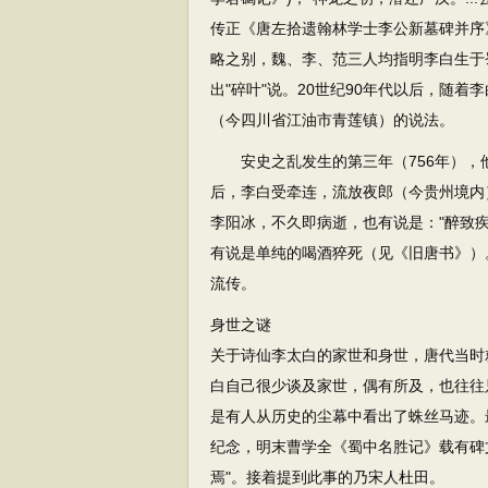
传正《唐左拾遗翰林学士李公新墓碑并序
略之别，魏、李、范三人均指明李白生于蜀
出"碎叶"说。20世纪90年代以后，随
（今四川省江油市青莲镇）的说法。
安史之乱发生的第三年（756年），
后，李白受牵连，流放夜郎（今贵州境内
李阳冰，不久即病逝，也有说是："醉致
有说是单纯的喝酒猝死（见《旧唐书》）
流传。
身世之谜
关于诗仙李太白的家世和身世，唐代当时
白自己很少谈及家世，偶有所及，也往往
是有人从历史的尘幕中看出了蛛丝马迹。
纪念，明末曹学全《蜀中名胜记》载有碑
焉"。接着提到此事的乃宋人杜田。