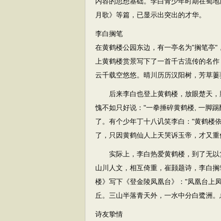
内容的思想基础。李白青少年时期在蜀地
月歌》等篇，已显示出突出的才华。
李白搁笔
在黄鹤楼公园东边，有一亭名为"搁笔亭"
上黄鹤楼赏景写下了一首千古流传的名作
云千载空悠悠。晴川历历汉阳树，芳草萋
后来李白也登上黄鹤楼，放眼楚天，胸
愧不如只好说："一拳捶碎黄鹤楼, 一脚
了。有个少年丁十八讥笑李白："黄鹤楼依
了，只因黄鹤仙人上天哭诉玉帝，才又重
实际上，李白热爱黄鹤楼，到了无以复
山川人文，相互倚重，崔颢题诗，李白搁
楼》写下《登金陵凤凰台》："凤凰台上
丘。三山半落青天外，一水中分白鹭洲。
诗友挚情