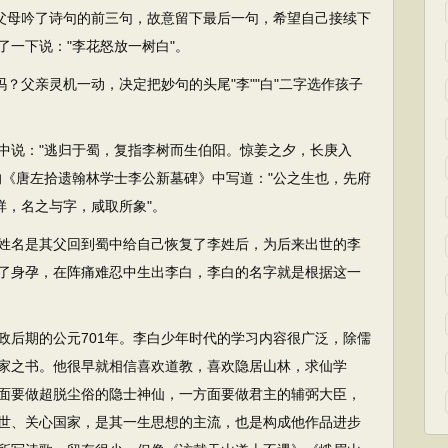
道父母吟了诗句的前三句，故意留下最后一句，希望自己接续下
了一下说："李花怒放一树白"。
？父亲灵机一动，决定把妙句的头尾"李""白"二字选作孩子
说："逃归于蜀，复指李树而生伯阳。惊姜之夕，长庚入
的《唐左拾遗翰林学士李公新墓碑》中写道："公之生也，先府
祥，名之与字，咸取所象"。
名是其父回到蜀中给自己恢复了李姓后，为后来出世的李
了身孕，在阵痛难忍中生出李白，李白的名字就是根据这一
后期的公元701年。李白少年时代的学习内容很广泛，除儒
家之书。他很早就相信喜欢道教，喜欢隐居山林，求仙学
面要做超脱尘俗的隐士神仙，一方面要做君主的辅弼大臣，
世、关心国家，是其一生思想的主流，也是构成他作品进步