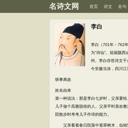
名诗文网
首页
诗文
名句
李白
李白（701年－7
为"诗仙"。祖籍陇西
州。李白存世诗文千
今安徽当涂，四川江
轶事典故
姓名由来
第一种说法：那是李白七岁时，父亲要给
儿子做个高雅脱俗的人。父亲平时喜欢教
院散步时考考儿子作诗的能力。
父亲看着春日院落中葱翠树木，似锦繁