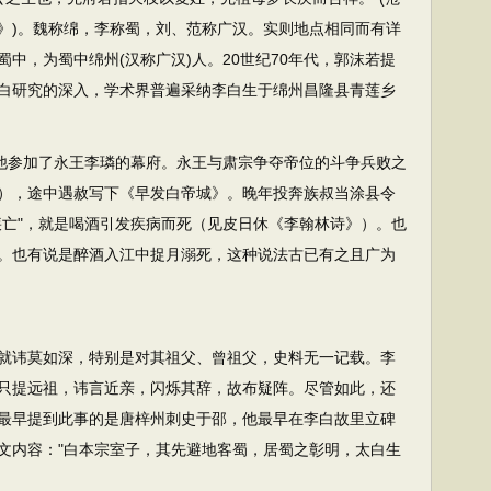
》)。魏称绵，李称蜀，刘、范称广汉。实则地点相同而有详
中，为蜀中绵州(汉称广汉)人。20世纪70年代，郭沫若提
着李白研究的深入，学术界普遍采纳李白生于绵州昌隆县青莲乡
他参加了永王李璘的幕府。永王与肃宗争夺帝位的斗争兵败之
），途中遇赦写下《早发白帝城》。晚年投奔族叔当涂县令
疾亡"，就是喝酒引发疾病而死（见皮日休《李翰林诗》）。也
。也有说是醉酒入江中捉月溺死，这种说法古已有之且广为
就讳莫如深，特别是对其祖父、曾祖父，史料无一记载。李
只提远祖，讳言近亲，闪烁其辞，故布疑阵。尽管如此，还
最早提到此事的是唐梓州刺史于邵，他最早在李白故里立碑
文内容："白本宗室子，其先避地客蜀，居蜀之彰明，太白生