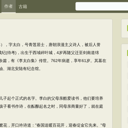
作者
古籍
62年），字太白，号青莲居士，唐朝浪漫主义诗人，被后人誉
成纪(待考)，出生于西域碎叶城，4岁再随父迁至剑南道绵
余篇，有《李太白集》传世。762年病逝，享年61岁。其墓在
油、湖北安陆有纪念馆。
儿子起个正式的名字。李白的父母亲酷爱读书，他们要培养
孩子看书作诗，在酝酿起名之时，同母亲商量好了，就在庭
花，开口吟诗道："春国送暖百花开，迎春绽金它先来。"母