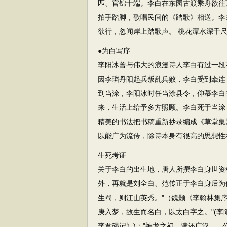
匹、官锦十端。李白在东园古渡乘舟欲往
拍手踏脚，歌唱民间的《踏歌》相送。李
欲行，忽闻岸上踏歌声。 桃花潭水深千
●为白写序
李阳冰曾与伟大的浪漫诗人李白有过一段
因李璘丹阳起兵叛乱兵败，李白受到牵连
到当涂，李阳冰时任当涂县令，仰慕李白
来，生活上给予多方照顾。李白死于当涂
精美的书法把书稿重新抄录编成《草堂集
以能广为流传，除诗本身有很高的思想性
生死考证
关于李白的出生地，唐人所撰李白身世资
外，再就是刘全白、范传正于李白身后为
生蜀，则江山英秀。"（魏颢《李翰林集
庚入梦，故生而名白，以太白字之。"(李
李君碣记》)；"神龙之初，潜还广汉。..