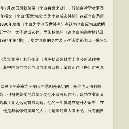
年7月28日所载兼葭《李白身世之谜》，转述台湾学者罗香
8年撰文《李白"五世为庶"当为李建成玄孙解》论证李白乃唐
1990年发表《李白为李渊五世孙考》亦认为李白应为凉武昭
五世孙、太子建成玄孙。而朱秋德的《论李白的宗室情结及
997年第4期），更对李白的身世及人生诸要素作出一番综合
草堂集序》和范传正《唐左拾遗翰林学士李公新墓碑并
，其中的身世内容当出自李白口授，范传正作《序》时有李
落民间的宗室之子的人生悲剧是命定的，是谁也无法解救
为，但祖先蒙受的罪孽又使他不敢有所作为；建功立业而又
高和江湖之远间首鼠两端。他的一生就是在这种矛盾中，在
。他是戴着镣铐跳舞的人，而这镣铐世人看不见，只有他自