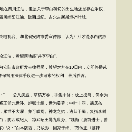
生地在四川江油，但是关于李白确切的出生地还是存在争议，
四川绵阳江油、陇西成纪、吉尔吉斯斯坦碎叶城。
函中央电视台、湖北省安陆市委宣传部，认为江油才是李白的故
给江油，希望两地能"共享李白"。
局向安陆市政府发去律师函，希望对方在10日内，立即停播或
，并保留用法律手段进一步追索的权利，最后胜诉。
："……公又疾亟，草稿万卷，手集未修；枕上授简，俾余为
昭王暠九世孙。蝉联圭组，世为显著；中叶非罪，谪居条
，累世不大曜，亦可叹焉。神龙之始，逃归于蜀，复指李树
太白，陇西成纪人，凉武昭王暠九世孙。"魏颢（唐前进士，曾
序》说："白本陇西，乃放形，因家于绵。"范传正《墓碑